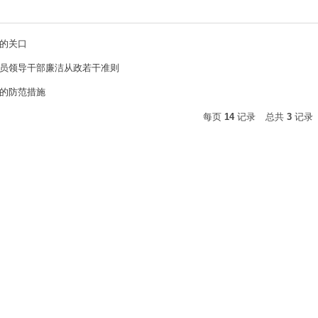
的关口
员领导干部廉洁从政若干准则
的防范措施
每页
14
记录
总共
3
记录